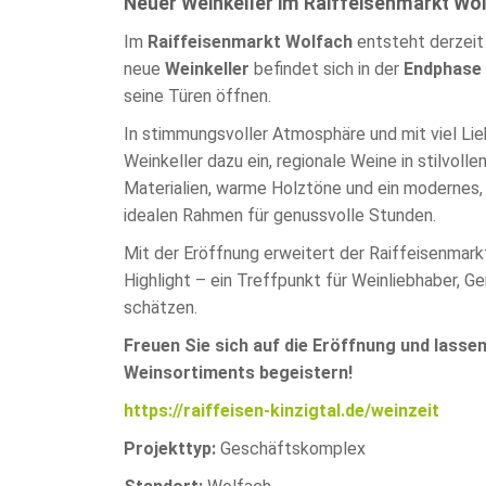
Neuer Weinkeller im Raiffeisenmarkt Wol
Stuttgart:
Im
Raiffeisenmarkt Wolfach
entsteht derzeit 
Zukunftsthema
neue
Weinkeller
befindet sich in der
Endphase 
Bidirektionale
seine Türen öffnen.
Niedertemperatur-
Wärmenetze
In stimmungsvoller Atmosphäre und mit viel Lie
Weinkeller dazu ein, regionale Weine in stilvo
Materialien, warme Holztöne und ein modernes
idealen Rahmen für genussvolle Stunden.
Mit der Eröffnung erweitert der Raiffeisenmar
Highlight – ein Treffpunkt für Weinliebhaber, G
schätzen.
Freuen Sie sich auf die Eröffnung und lassen
Weinsortiments begeistern!
https://raiffeisen-kinzigtal.de/weinzeit
Projekttyp:
Geschäftskomplex