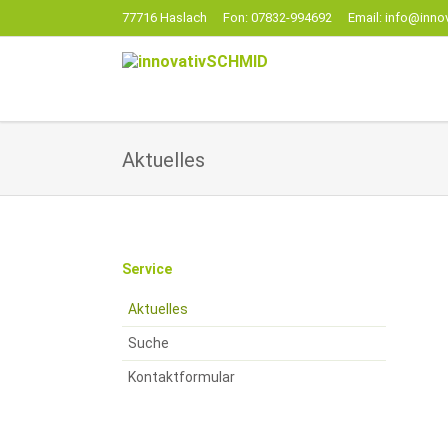
77716 Haslach
Fon: 07832-994692
Email: info@inno
EN
Aktuelles
Navigation
Service
überspringen
Aktuelles
Suche
Kontaktformular