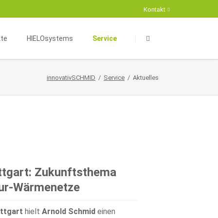
Kontakt
Navigation
Navigation
überspringen
überspringen
kte
HIELOsystems
Service
aumkonzeption
HIELOsystems
innovativSCHMID
Service
Aktuelles
äftskomplexe
Energieberatung
Suche
eur- und Exterieurdesign
Fördermöglichkeiten
Kontaktformular
Infrastruktur
Projekte
erksbau
Partner
haus / Kompakthaus
ttgart: Zukunftsthema
tur-Wärmenetze
ttgart
hielt
Arnold Schmid
einen