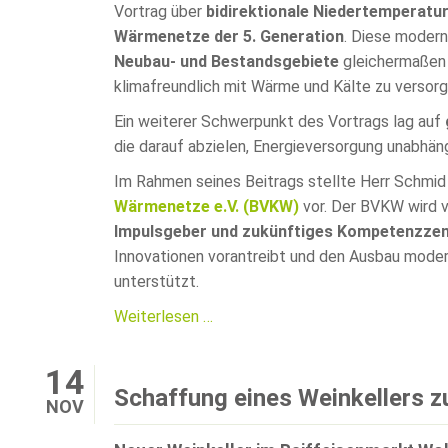
Vortrag über
bidirektionale Niedertemperat
Wärmenetze der 5. Generation
. Diese moder
Neubau- und Bestandsgebiete
gleichermaße
klimafreundlich mit Wärme und Kälte zu versorg
Ein weiterer Schwerpunkt des Vortrags lag auf
die darauf abzielen, Energieversorgung unabhängi
Im Rahmen seines Beitrags stellte Herr Schmi
Wärmenetze e.V. (BVKW)
vor. Der BVKW wird v
Impulsgeber und zukünftiges Kompetenzze
Innovationen vorantreibt und den Ausbau mode
unterstützt.
Vortrag
Weiterlesen …
bei
der
14
KEA-
Schaffung eines Weinkellers z
NOV
BW
in