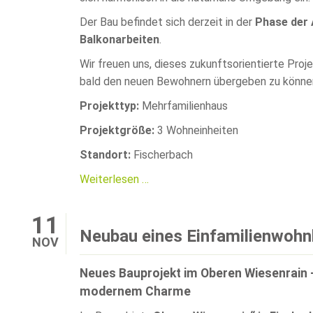
Der Bau befindet sich derzeit in der
Phase der
Balkonarbeiten
.
Wir freuen uns, dieses zukunftsorientierte Proj
bald den neuen Bewohnern übergeben zu könne
Projekttyp:
Mehrfamilienhaus
Projektgröße:
3 Wohneinheiten
Standort:
Fischerbach
Neubau
Weiterlesen …
eines
Mehrfamilienwohnhauses
11
in
Neubau eines Einfamilienwoh
NOV
Hybridbauweise
Neues Bauprojekt im Oberen Wiesenrain 
modernem Charme