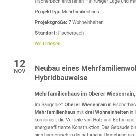
Fischerbach entstehen – in ruhiger Lage und mi
Projekttyp:
Mehrfamilienhaus
Projektgröße:
7 Wohneinheiten
Standort:
Fischerbach
Neubau
Weiterlesen …
eines
Mehrfamilienwohnhauses
12
Neubau eines Mehrfamilienwo
NOV
Hybridbauweise
Mehrfamilienhaus im Oberer Wiesenrain,
Im Baugebiet
Oberer Wiesenrain
in Fischerba
Mehrfamilienhaus
mit
drei Wohneinheiten
in
kombiniert die Vorteile von Holz und Beton und 
energieeffiziente Konstruktion. Das Gebäude b
sich harmonisch in die naturnahe Umgebung ein.