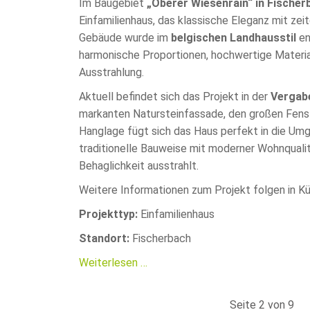
Im Baugebiet
„Oberer Wiesenrain“ in Fischer
Einfamilienhaus, das klassische Eleganz mit ze
Gebäude wurde im
belgischen Landhausstil
en
harmonische Proportionen, hochwertige Materia
Ausstrahlung.
Aktuell befindet sich das Projekt in der
Vergab
markanten Natursteinfassade, den großen Fenst
Hanglage fügt sich das Haus perfekt in die Umg
traditionelle Bauweise mit moderner Wohnqualit
Behaglichkeit ausstrahlt.
Weitere Informationen zum Projekt folgen in Kü
Projekttyp:
Einfamilienhaus
Standort:
Fischerbach
Neubau
Weiterlesen …
eines
Einfamilienwohnhauses
Seite 2 von 9