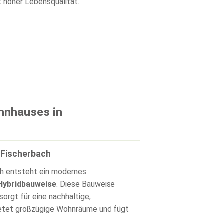
t hoher Lebensqualität.
hnhauses in
 Fischerbach
ch entsteht ein modernes
Hybridbauweise
. Diese Bauweise
sorgt für eine nachhaltige,
ietet großzügige Wohnräume und fügt