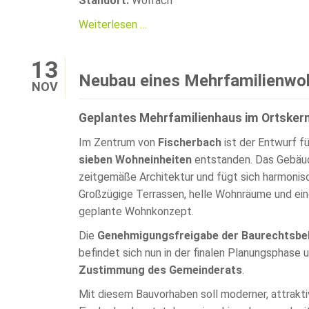
Standort:
Wolfach
Schaffung
Weiterlesen …
eines
Weinkellers
13
zur
Neubau eines Mehrfamilienw
NOV
Verköstigung
Geplantes Mehrfamilienhaus im Ortsker
Im Zentrum von
Fischerbach
ist der Entwurf f
sieben Wohneinheiten
entstanden. Das Gebäude
zeitgemäße Architektur und fügt sich harmonisc
Großzügige Terrassen, helle Wohnräume und ei
geplante Wohnkonzept.
Die
Genehmigungsfreigabe der Baurechtsbe
befindet sich nun in der finalen Planungsphase
Zustimmung des Gemeinderats
.
Mit diesem Bauvorhaben soll moderner, attrakt