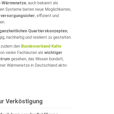
ur-Wärmenetze
, auch bekannt als
nen Systeme bieten neue Möglichkeiten,
n
versorgungsicher
, effizient und
en.
ganzheitlichen Quartierskonzepten
,
g, nachhaltig und resilient zu gestalten.
d zudem den
Bundesverband Kalte
on vielen Fachleuten als
wichtiger
ntrum
gesehen, das Wissen bündelt,
rner Wärmenetze in Deutschland aktiv
ur Verköstigung