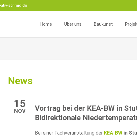
vativ-schmid.de
Home
Über uns
Baukunst
Proje
Unternehmensprofil
Beratung
Wohnr
Instagram
Betreuung
Gesch
Team
Neu- oder Umbau
Interi
Geschäftskomplexe
Zivile 
News
Sanierung
Fachw
Mikro
15
Vortrag bei der KEA-BW in Stu
NOV
Bidirektionale Niedertempera
Bei einer Fachveranstaltung der
KEA-BW
in Stu