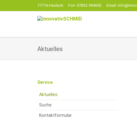
77716 Haslach
Fon: 07832-994692
Email: info@inno
EN
Aktuelles
Navigation
Service
überspringen
Aktuelles
Suche
Kontaktformular