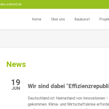
vativ-schmid.de
Home
Über uns
Baukunst
Proje
Unternehmensprofil
Beratung
Wohnr
Instagram
Betreuung
Gesch
Team
Neu- oder Umbau
Interi
Geschäftskomplexe
Zivile 
News
Sanierung
Fachw
Mikro
19
Wir sind dabei "Effizienzrepub
JUN
Deutschland ist Heimatland von Innovationen – 
gekommen. Klima- und Wirtschaftskrise erforder