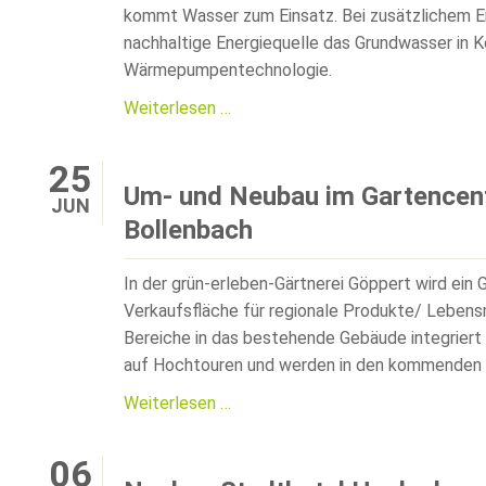
kommt Wasser zum Einsatz. Bei zusätzlichem En
nachhaltige Energiequelle das Grundwasser in K
Wärmepumpentechnologie.
Das
Weiterlesen …
Stadthotel
heizt
25
und
Um- und Neubau im Gartencent
JUN
kühlt
Bollenbach
mit
Hybrid
In der grün-erleben-Gärtnerei Göppert wird ein
VFR-
Verkaufsfläche für regionale Produkte/ Lebens
Klimasystem
Bereiche in das bestehende Gebäude integriert s
auf Hochtouren und werden in den kommenden 
Um-
Weiterlesen …
und
Neubau
06
im