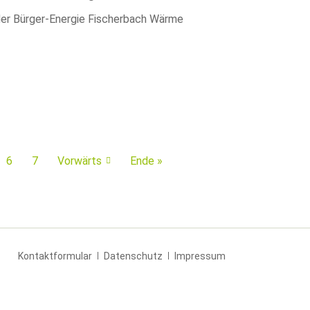
der Bürger-Energie Fischerbach Wärme
6
7
Vorwärts
Ende »
Navigation
Kontaktformular
Datenschutz
Impressum
überspringen