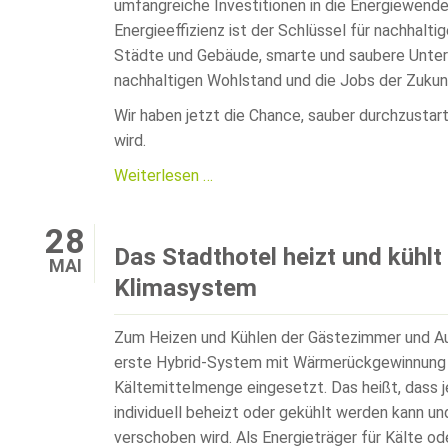
umfangreiche Investitionen in die Energiewende
Energieeffizienz ist der Schlüssel für nachhalt
Städte und Gebäude, smarte und saubere Unterne
nachhaltigen Wohlstand und die Jobs der Zukun
Wir haben jetzt die Chance, sauber durchzustart
wird.
Wir
Weiterlesen …
sind
dabei
28
"Effizienzrepublik
Das Stadthotel heizt und kühlt
MAI
Deutschland"
Klimasystem
Zum Heizen und Kühlen der Gästezimmer und Au
erste Hybrid-System mit Wärmerückgewinnung u
Kältemittelmenge eingesetzt. Das heißt, dass
individuell beheizt oder gekühlt werden kann un
verschoben wird. Als Energieträger für Kälte o