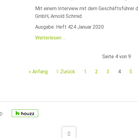
Mit einem Interview mit dem Geschäftsführer 
GmbH, Arnold Schmid
Ausgabe: Heft 424 Januar 2020
Pilotprojekt
Weiterlesen …
für
CO2-
Seite 4 von 9
freie
Wärmeversorgung
« Anfang
Zurück
1
2
3
4
5
ID