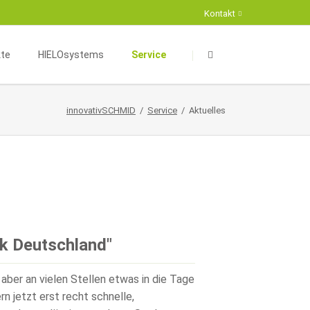
Kontakt
Navigation
Navigation
überspringen
überspringen
kte
HIELOsystems
Service
aumkonzeption
HIELOsystems
innovativSCHMID
Service
Aktuelles
äftskomplexe
Energieberatung
Suche
eur- und Exterieurdesign
Fördermöglichkeiten
Kontaktformular
Infrastruktur
Projekte
erksbau
Partner
haus / Kompakthaus
lik Deutschland"
aber an vielen Stellen etwas in die Tage
n jetzt erst recht schnelle,