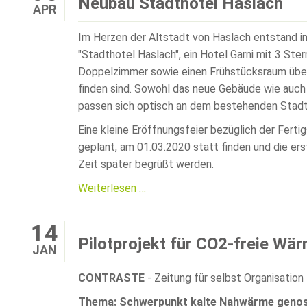
Neubau Stadthotel Haslach
APR
Gartencenter
Göppert
Im Herzen der Altstadt von Haslach entstand i
in
"Stadthotel Haslach", ein Hotel Garni mit 3 Ste
Haslach-
Doppelzimmer sowie einen Frühstücksraum über 
Bollenbach
finden sind. Sowohl das neue Gebäude wie auch
passen sich optisch an dem bestehenden Stadt
Eine kleine Eröffnungsfeier bezüglich der Ferti
geplant, am 01.03.2020 statt finden und die e
Zeit später begrüßt werden.
Neubau
Weiterlesen …
Stadthotel
Haslach
14
Pilotprojekt für CO2-freie W
JAN
CONTRASTE
- Zeitung für selbst Organisation
Thema: Schwerpunkt kalte Nahwärme genoss