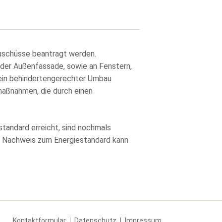
uschüsse beantragt werden.
der Außenfassade, sowie an Fenstern,
h ein behindertengerechter Umbau
maßnahmen, die durch einen
tandard erreicht, sind nochmals
er Nachweis zum Energiestandard kann
Navigation
Kontaktformular
Datenschutz
Impressum