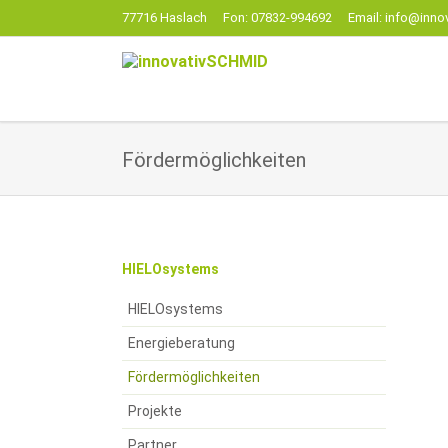
77716 Haslach
Fon: 07832-994692
Email: info@inno
EN
Fördermöglichkeiten
Navigation
HIELOsystems
überspringen
HIELOsystems
Energieberatung
Fördermöglichkeiten
Projekte
Partner