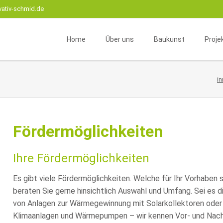
vativ-schmid.de
Home
Über uns
Baukunst
Proje
Unternehmensprofil
Beratung
Wohnr
i
Instagram
Betreuung
Gesch
Team
Neu- oder Umbau
Interi
Geschäftskomplexe
Zivile 
Fördermöglichkeiten
Sanierung
Fachw
Mikro
Ihre Fördermöglichkeiten
Es gibt viele Fördermöglichkeiten. Welche für Ihr Vorhaben si
beraten Sie gerne hinsichtlich Auswahl und Umfang. Sei es 
von Anlagen zur Wärmegewinnung mit Solarkollektoren oder 
Klimaanlagen und Wärmepumpen – wir kennen Vor- und Nacht