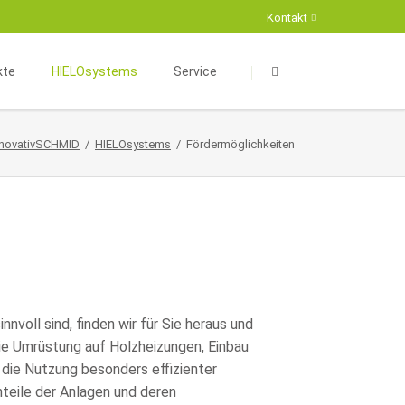
Kontakt
Navigation
Navigation
überspringen
überspringen
kte
HIELOsystems
Service
aumkonzeption
HIELOsystems
Aktuelles
nnovativSCHMID
HIELOsystems
Fördermöglichkeiten
äftskomplexe
Energieberatung
Suche
eur- und Exterieurdesign
Kontaktformular
Infrastruktur
Projekte
erksbau
Partner
haus / Kompakthaus
nnvoll sind, finden wir für Sie heraus und
die Umrüstung auf Holzheizungen, Einbau
die Nutzung besonders effizienter
eile der Anlagen und deren