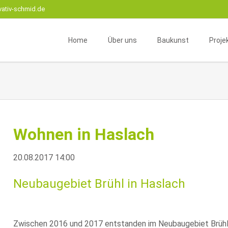
vativ-schmid.de
Home
Über uns
Baukunst
Proje
Unternehmensprofil
Beratung
Wohnr
Instagram
Betreuung
Gesch
Team
Neu- oder Umbau
Interi
Geschäftskomplexe
Zivile 
Wohnen in Haslach
Sanierung
Fachw
Mikro
20.08.2017 14:00
Neubaugebiet Brühl in Haslach
Zwischen 2016 und 2017 entstanden im Neubaugebiet Brühl 