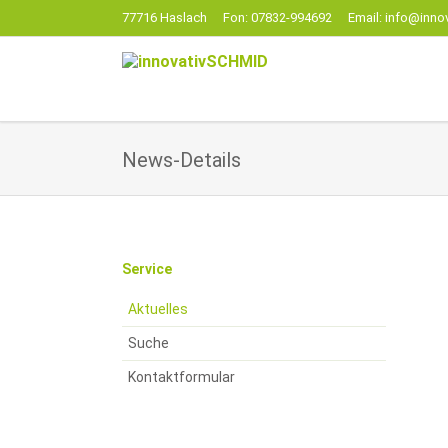
77716 Haslach
Fon: 07832-994692
Email: info@inno
EN
News-Details
Navigation
Service
überspringen
Aktuelles
Suche
Kontaktformular