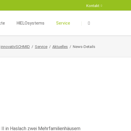
Kontakt
Navigation
Navigation
überspringen
überspringen
kte
HIELOsystems
Service
aumkonzeption
HIELOsystems
Aktuelles
innovativSCHMID
Service
Aktuelles
News-Details
äftskomplexe
Energieberatung
Suche
eur- und Exterieurdesign
Fördermöglichkeiten
Kontaktformular
Infrastruktur
Projekte
erksbau
Partner
haus / Kompakthaus
II in Haslach zwei Mehrfamilienhäusern