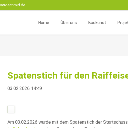
vativ-schmid.de
Home
Über uns
Baukunst
Proje
Unternehmensprofil
Beratung
Wohnr
Instagram
Betreuung
Gesch
Team
Neu- oder Umbau
Interi
Geschäftskomplexe
Zivile 
Spatenstich für den Raiffei
Sanierung
Fachw
Mikro
03.02.2026 14:49
Am 03.02.2026 wurde mit dem Spatenstich der Startschuss