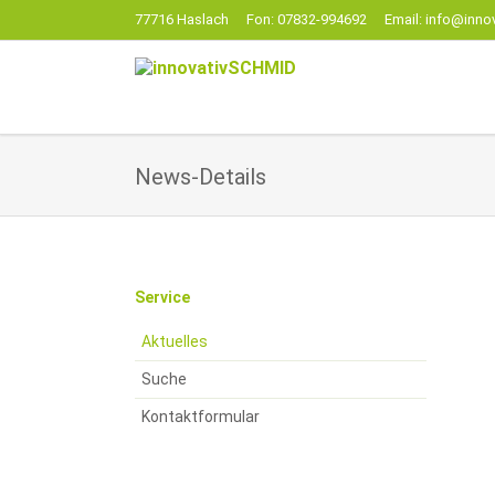
77716 Haslach
Fon: 07832-994692
Email: info@inno
EN
News-Details
Navigation
Service
überspringen
Aktuelles
Suche
Kontaktformular